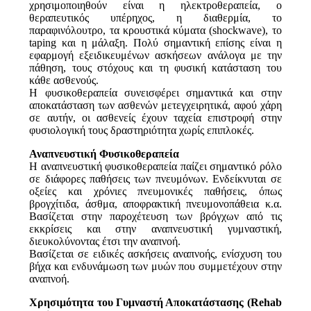
χρησιμοποιηθούν είναι η ηλεκτροθεραπεία, ο
θεραπευτικός υπέρηχος, η διαθερμία, το
παραφινόλουτρο, τα κρουστικά κύματα (shockwave), το
taping και η μάλαξη. Πολύ σημαντική επίσης είναι η
εφαρμογή εξειδικευμένων ασκήσεων ανάλογα με την
πάθηση, τους στόχους και τη φυσική κατάσταση του
κάθε ασθενούς.
Η φυσικοθεραπεία συνεισφέρει σημαντικά και στην
αποκατάσταση των ασθενών μετεγχειρητικά, αφού χάρη
σε αυτήν, οι ασθενείς έχουν ταχεία επιστροφή στην
φυσιολογική τους δραστηριότητα χωρίς επιπλοκές.
Αναπνευστική Φυσικοθεραπεία
Η αναπνευστική φυσικοθεραπεία παίζει σημαντικό ρόλο
σε διάφορες παθήσεις των πνευμόνων. Ενδείκνυται σε
οξείες και χρόνιες πνευμονικές παθήσεις, όπως
βρογχίτιδα, άσθμα, αποφρακτική πνευμονοπάθεια κ.α.
Βασίζεται στην παροχέτευση των βρόγχων από τις
εκκρίσεις και στην αναπνευστική γυμναστική,
διευκολύνοντας έτσι την αναπνοή.
Βασίζεται σε ειδικές ασκήσεις αναπνοής, ενίσχυση του
βήχα και ενδυνάμωση των μυών που συμμετέχουν στην
αναπνοή.
Χρησιμότητα του Γυμναστή Αποκατάστασης (Rehab