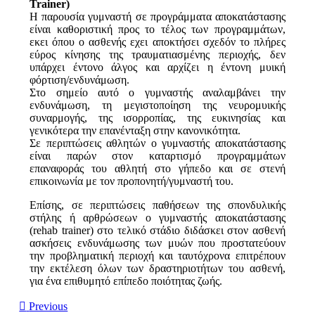
Trainer)
Η παρουσία γυμναστή σε προγράμματα αποκατάστασης
είναι καθοριστική προς το τέλος των προγραμμάτων,
εκει όπου ο ασθενής εχει αποκτήσει σχεδόν το πλήρες
εύρος κίνησης της τραυματιασμένης περιοχής, δεν
υπάρχει έντονο άλγος και αρχίζει η έντονη μυική
φόρτιση/ενδυνάμωση.
Στο σημείο αυτό ο γυμναστής αναλαμβάνει την
ενδυνάμωση, τη μεγιστοποίηση της νευρομυικής
συναρμογής, της ισορροπίας, της ευκινησίας και
γενικότερα την επανένταξη στην κανονικότητα.
Σε περιπτώσεις αθλητών ο γυμναστής αποκατάστασης
είναι παρών στον καταρτισμό προγραμμάτων
επαναφοράς του αθλητή στο γήπεδο και σε στενή
επικοινωνία με τον προπονητή/γυμναστή του.
Επίσης, σε περιπτώσεις παθήσεων της σπονδυλικής
στήλης ή αρθρώσεων ο γυμναστής αποκατάστασης
(rehab trainer) στο τελικό στάδιο διδάσκει στον ασθενή
ασκήσεις ενδυνάμωσης των μυών που προστατεύουν
την προβληματική περιοχή και ταυτόχρονα επιτρέπουν
την εκτέλεση όλων των δραστηριοτήτων του ασθενή,
για ένα επιθυμητό επίπεδο ποιότητας ζωής.
Previous