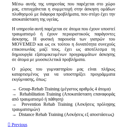
Μέσω αυτής της υπηρεσίας που παρέχεται στο χώρο
μας, επιτυγχάνεται η συμμετοχή στην άσκηση ομάδων
πλυθησμού με διάφορα προβλήματα, που στόχο έχει την
αποκατάσταση της υγείας.
Η υπηρεσία αυτή παρέχεται σε άτομα που έχουν υποστεί
τραυματισμό ή έχουν περιοριστικούς παράγοντες
άσκησης. Η φυσική παρουσία των γιατρών του
MOVEMED και ως εκ τούτου η δυνατότητα συνεχούς
επικοινωνίας μαζί τους, έχει ως αποτέλεσμα τη
δημιουργία εξατομικευμένων προγραμμάτων άσκησης
σε άτομα με μυοσκελετικά προβλήματα.
Ο χώρος του γυμναστηρίου μας είναι πλήρως
καταρτισμένος για να υποστηρίξει προγράμματα
εκγύμνασης, όπως:
→ Group-Rehab Training (μέγιστος αριθμός 4 άτομα)
→ Rehabilitation Training (Αποκατάσταση επαναφοράς
από τραυματισμό ή πάθηση)
→ Prevention Rehab Training (Ασκήσεις πρόληψης
τραυματσιμών)
→ Distance Rehab Training (Ασκήσεις εξ αποστάσεως)
Previous